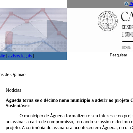
P
ite
|
avisos legais
|
ns de Opinião
Notícias
Àgueda torna-se o décimo nono município a aderir ao projeto
Sustentáveis
O município de Àgueda formalizou o seu interesse no proje
ao assinar a carta de compromisso, tornando-se assim o décimo n
projeto. A cerimónia de assinatura aconteceu em Àgueda, no dia 