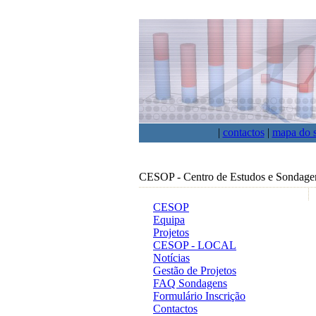
|
contactos
|
mapa do s
CESOP - Centro de Estudos e Sondage
CESOP
Equipa
Projetos
CESOP - LOCAL
Notícias
Gestão de Projetos
FAQ Sondagens
Formulário Inscrição
Contactos