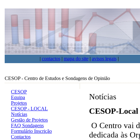
|
contactos
|
mapa do site
|
avisos legais
|
CESOP - Centro de Estudos e Sondagens de Opinião
CESOP
Notícias
Equipa
Projetos
CESOP - LOCAL
CESOP-Local v
Notícias
Gestão de Projetos
O Centro vai d
FAQ Sondagens
Formulário Inscrição
dedicada às Or
Contactos