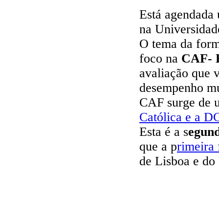
Está agendada
na Universidade
O tema da form
foco na
CAF- 
avaliação que v
desempenho mun
CAF surge de
Católica e a 
Esta é a s
egun
que a p
rimeira
de Lisboa e do 