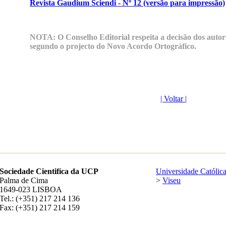
Revista Gaudium Sciendi - Nº 12 (versão para impressão)
NOTA: O Conselho Editorial respeita a decisão dos autor
segundo o projecto do Novo Acordo Ortográfico.
| Voltar |
Sociedade Cientifíca da UCP
Universidade Católic
Palma de Cima
>
Viseu
1649-023 LISBOA
Tel.: (+351) 217 214 136
Fax: (+351) 217 214 159