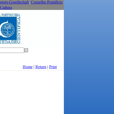
erres-Gesellschaft
Conselho Pontifício
|
 Cultura
Home
|
Return
|
Print