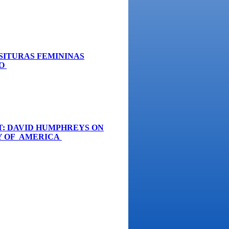
SITURAS FEMININAS
HO
T: DAVID HUMPHREYS ON
RY OF AMERICA