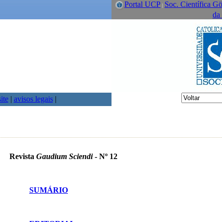
Portal UCP
Soc. Científica Gö
|
da
ite
|
avisos legais
|
Revista
Gaudium Sciendi
- Nº 12
SUMÁRIO