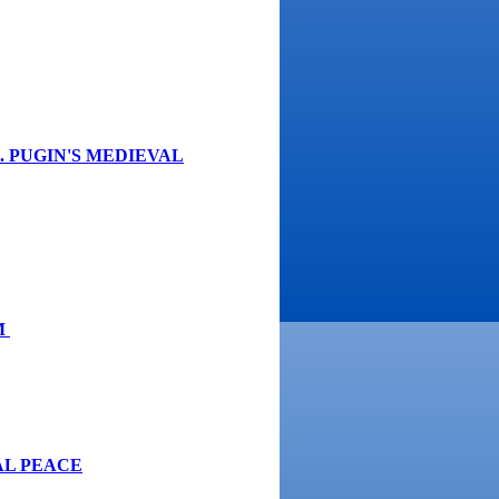
. PUGIN'S MEDIEVAL
M
AL PEACE