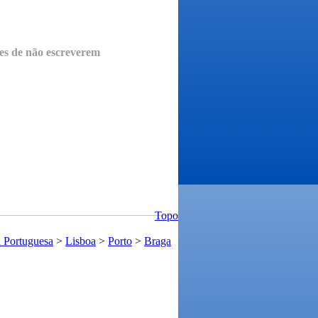
es de não escreverem
Topo
a Portuguesa
>
Lisboa
>
Porto
>
Braga