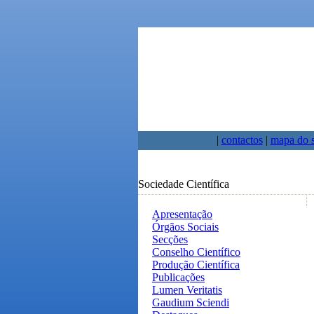
|
contactos
|
mapa do s
Sociedade Científica
Apresentação
Órgãos Sociais
Secções
Conselho Científico
Produção Científica
Publicações
Lumen Veritatis
Gaudium Sciendi