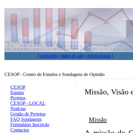
|
contactos
|
mapa do site
|
avisos legais
|
CESOP - Centro de Estudos e Sondagens de Opinião
CESOP
Missão, Visão 
Equipa
Projetos
CESOP - LOCAL
Notícias
Gestão de Projetos
Missão
FAQ Sondagens
Formulário Inscrição
Contactos
A missão do C