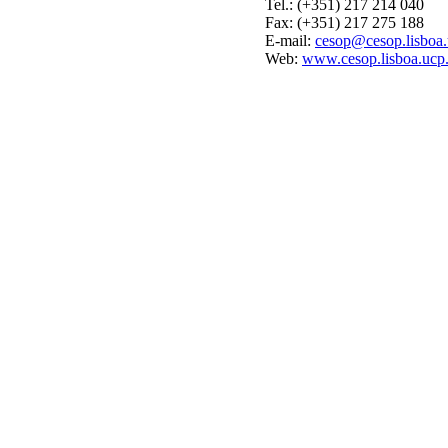
Tel.: (+351) 217 214 040
Fax: (+351) 217 275 188
E-mail:
cesop@cesop.lisboa.
Web:
www.cesop.lisboa.ucp.