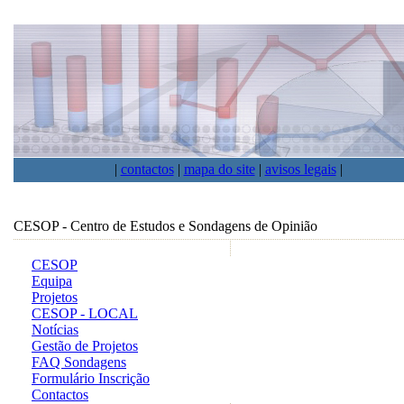
|
contactos
|
mapa do site
|
avisos legais
|
CESOP - Centro de Estudos e Sondagens de Opinião
CESOP
Equipa
Projetos
CESOP - LOCAL
Notícias
Gestão de Projetos
FAQ Sondagens
Formulário Inscrição
Contactos