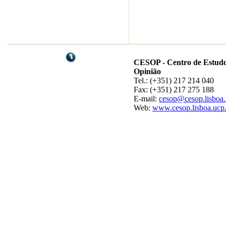
CESOP - Centro de Estudo
Opinião
Tel.: (+351) 217 214 040
Fax: (+351) 217 275 188
E-mail:
cesop@cesop.lisboa.
Web:
www.cesop.lisboa.ucp.