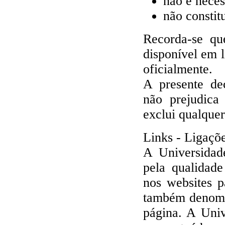
não é neces
não constit
Recorda-se qu
disponível em 
oficialmente.
A presente de
não prejudica
exclui qualquer
Links - Ligaçõ
A Universidade
pela qualidade
nos websites p
também denomin
página. A Univ