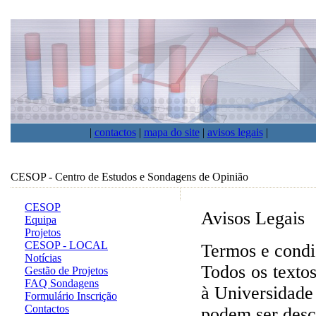
|
contactos
|
mapa do site
|
avisos legais
|
CESOP - Centro de Estudos e Sondagens de Opinião
CESOP
Avisos Legais
Equipa
Projetos
CESOP - LOCAL
Termos e condi
Notícias
Todos os texto
Gestão de Projetos
FAQ Sondagens
à Universidade 
Formulário Inscrição
Contactos
podem ser desc