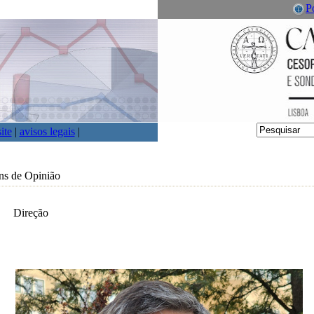
P
ite
|
avisos legais
|
ns de Opinião
Direção