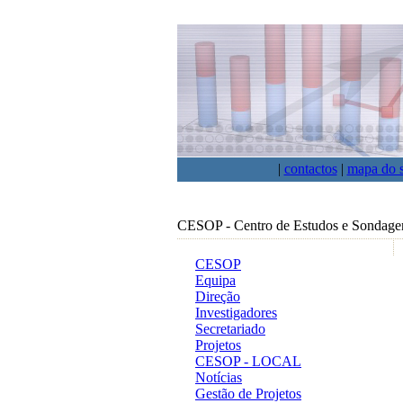
|
contactos
|
mapa do s
CESOP - Centro de Estudos e Sondage
CESOP
Equipa
Direção
Investigadores
Secretariado
Projetos
CESOP - LOCAL
Notícias
Gestão de Projetos